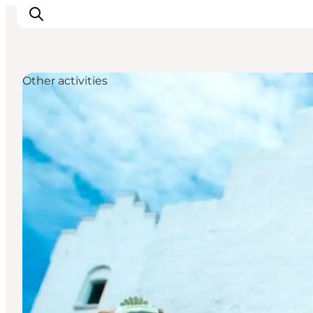
Other activities
Inspiration
Destinations
Things to do
Accommodation
Plan your trip
Events