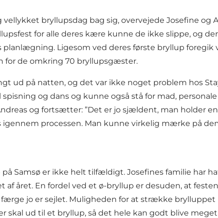
ellykket bryllupsdag bag sig, overvejede Josefine og A
sfest for alle deres kære kunne de ikke slippe, og derf
planlægning. Ligesom ved deres første bryllup foregik vi
n for de omkring 70 bryllupsgæster.
langt ud på natten, og det var ikke noget problem hos Stay b
 spisning og dans og kunne også stå for mad, personale s
 Andreas og fortsætter: ”Det er jo sjældent, man holder en f
s igennem processen. Man kunne virkelig mærke på dem, 
 på Samsø er ikke helt tilfældigt. Josefines familie har
 året. En fordel ved et ø-bryllup er desuden, at festen 
ærge jo er sejlet. Muligheden for at strække brylluppet ud
r skal ud til et bryllup, så det hele kan godt blive meg