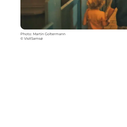
Photo
:
Martin Goltermann
©
VisitSamsø