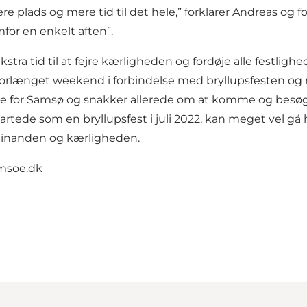
 mere plads og mere tid til det hele,” forklarer Andreas 
for en enkelt aften”.
tra tid til at fejre kærligheden og fordøje alle festligh
 forlænget weekend i forbindelse med bryllupsfesten og 
de for Samsø og snakker allerede om at komme og besøg
tede som en bryllupsfest i juli 2022, kan meget vel gå he
 hinanden og kærligheden.
amsoe.dk