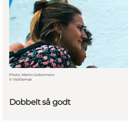
Photo
:
Martin Goltermann
©
VisitSamsø
Dobbelt så godt