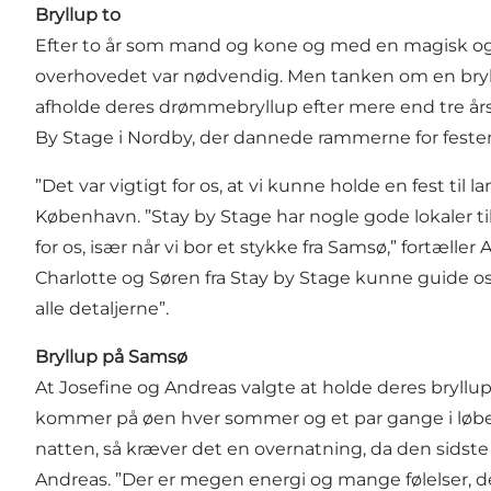
Bryllup to
Efter to år som mand og kone og med en magisk og v
overhovedet var nødvendig. Men tanken om en bryllup
afholde deres drømmebryllup efter mere end tre års 
By Stage i Nordby, der dannede rammerne for feste
”Det var vigtigt for os, at vi kunne holde en fest til 
København. ”Stay by Stage har nogle gode lokaler til
for os, især når vi bor et stykke fra Samsø,” fortæller
Charlotte og Søren fra Stay by Stage kunne guide o
alle detaljerne”.
Bryllup på Samsø
At Josefine og Andreas valgte at holde deres bryllup
kommer på øen hver sommer og et par gange i løbet af
natten, så kræver det en overnatning, da den sidste f
Andreas. ”Der er megen energi og mange følelser, de