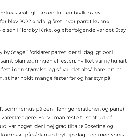
ndreas kraftigt, om endnu en bryllupsfest
or blev 2022 endelig året, hvor parret kunne
elsen i Nordby Kirke, og efterfølgende var det Stay
y Stage,” forklarer parret, der til dagligt bor i
amt planlægningen af festen, hvilket var rigtig rart
est i den størrelse, og så var det altså bare rart, at
at har holdt mange fester før og har styr på
 haft sommerhus på øen i fem generationer, og parret
varer længere. For vil man feste til sent ud på
, var noget, der i høj grad tiltalte Josefine og
et kompakt på sådan en bryllupsdag. I og med vores