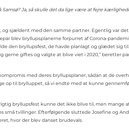
Samsø? Ja, så skulle det da lige være at fejre kærlighe
er, og sjældent med den samme partner. Egentlig var det 
par blev bryllupsplanerne forpurret af Corona-pandemi
lde den bryllupsfest, de havde planlagt og glædet sig ti
ig gerne giftes og valgte at blive viet i 2020,” beretter par
å kompromis med deres bryllupsplaner, sådan at de overho
 lige op til brylluppet, så vi endte med at kunne gennem
igtig bryllupsfest kunne det ikke blive til, men mange 
s små tvillinger. Efterfølgende sluttede Josefine og Andr
et, hvor der blev danset brudevals.