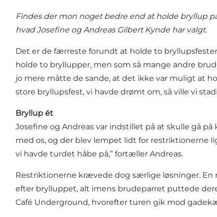
Findes der mon noget bedre end at holde bryllup på 
hvad Josefine og Andreas Gilbert Kynde har valgt.
Det er de færreste forundt at holde to bryllupsfest
holde to bryllupper, men som så mange andre brude
jo mere måtte de sande, at det ikke var muligt at ho
store bryllupsfest, vi havde drømt om, så ville vi stad
Bryllup ét
Josefine og Andreas var indstillet på at skulle gå p
med os, og der blev lempet lidt for restriktionerne
vi havde turdet håbe på,” fortæller Andreas.
Restriktionerne krævede dog særlige løsninger. En r
efter brylluppet, alt imens brudeparret puttede dere
Café Underground, hvorefter turen gik mod gadekær