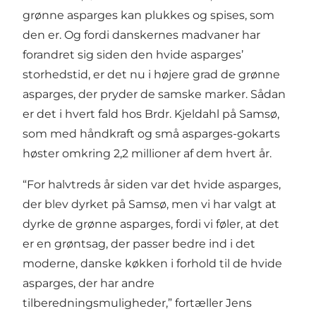
grønne asparges kan plukkes og spises, som
den er. Og fordi danskernes madvaner har
forandret sig siden den hvide asparges’
storhedstid, er det nu i højere grad de grønne
asparges, der pryder de samske marker. Sådan
er det i hvert fald hos Brdr. Kjeldahl på Samsø,
som med håndkraft og små asparges-gokarts
høster omkring 2,2 millioner af dem hvert år.
“For halvtreds år siden var det hvide asparges,
der blev dyrket på Samsø, men vi har valgt at
dyrke de grønne asparges, fordi vi føler, at det
er en grøntsag, der passer bedre ind i det
moderne, danske køkken i forhold til de hvide
asparges, der har andre
tilberedningsmuligheder,” fortæller Jens