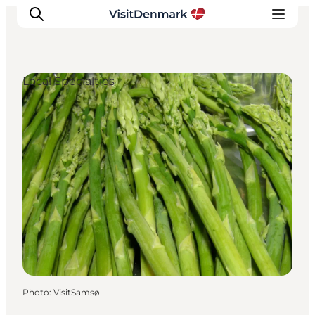
Local Specialties
Inspiration
Destinations
Things to do
Accommodation
Plan your trip
Events
Photo
:
VisitSamsø