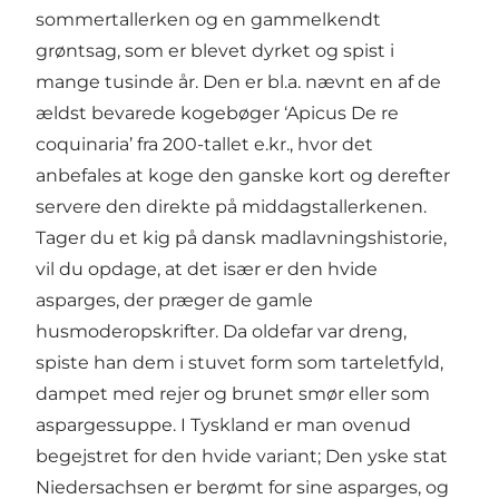
sommertallerken og en gammelkendt
grøntsag, som er blevet dyrket og spist i
mange tusinde år. Den er bl.a. nævnt en af de
ældst bevarede kogebøger ‘Apicus De re
coquinaria’ fra 200-tallet e.kr., hvor det
anbefales at koge den ganske kort og derefter
servere den direkte på middagstallerkenen.
Tager du et kig på dansk madlavningshistorie,
vil du opdage, at det især er den hvide
asparges, der præger de gamle
husmoderopskrifter. Da oldefar var dreng,
spiste han dem i stuvet form som tarteletfyld,
dampet med rejer og brunet smør eller som
aspargessuppe. I Tyskland er man ovenud
begejstret for den hvide variant; Den yske stat
Niedersachsen er berømt for sine asparges, og