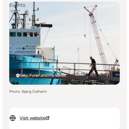
Events
Søby, Funen and the Islands
Photo
:
Bjørg Dalheim
Visit website