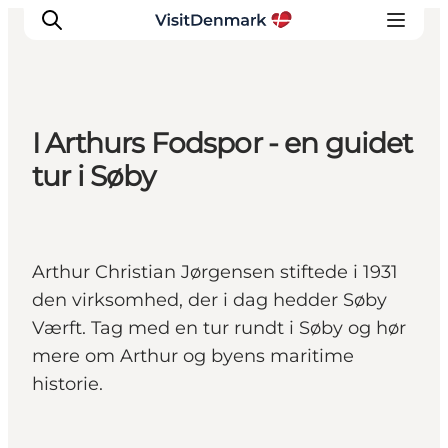
I Arthurs Fodspor - en guidet
Inspiration
tur i Søby
Destinations
Things to do
Accommodation
Arthur Christian Jørgensen stiftede i 1931
Plan your trip
den virksomhed, der i dag hedder Søby
Events
Værft. Tag med en tur rundt i Søby og hør
mere om Arthur og byens maritime
historie.