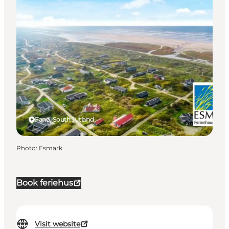
Fanø, South Jutland
Photo
:
Esmark
Book feriehus
Visit website