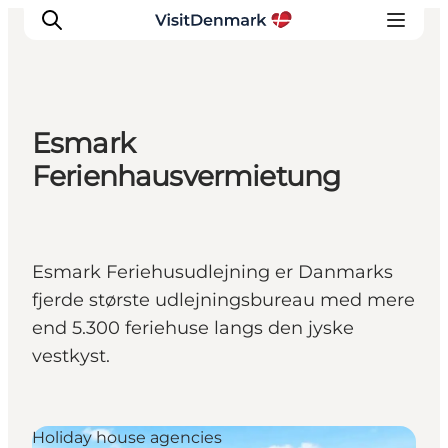
Esmark
Inspiration
Ferienhausvermietung
Destinations
Things to do
Accommodation
Esmark Feriehusudlejning er Danmarks
Plan your trip
fjerde største udlejningsbureau med mere
Events
end 5.300 feriehuse langs den jyske
vestkyst.
Holiday house agencies