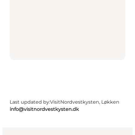
Last updated by:
VisitNordvestkysten, Løkken
info@visitnordvestkysten.dk