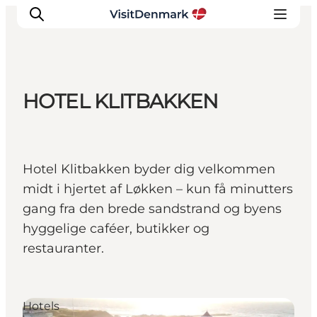
HOTEL KLITBAKKEN
Inspiration
Destinations
Things to do
Hotel Klitbakken byder dig velkommen
Accommodation
midt i hjertet af Løkken – kun få minutters
Plan your trip
gang fra den brede sandstrand og byens
Events
hyggelige caféer, butikker og
restauranter.
Hotels