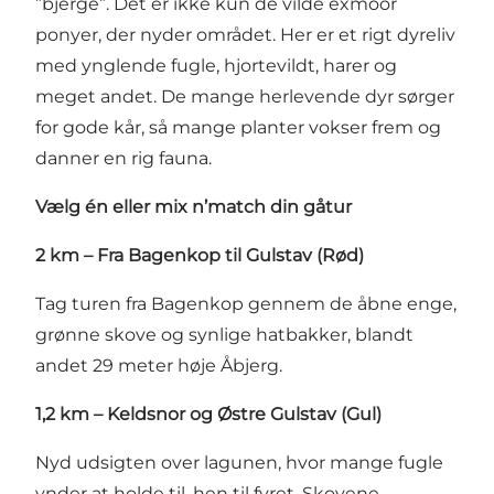
”bjerge”. Det er ikke kun de vilde exmoor
ponyer, der nyder området. Her er et rigt dyreliv
med ynglende fugle, hjortevildt, harer og
meget andet. De mange herlevende dyr sørger
for gode kår, så mange planter vokser frem og
danner en rig fauna.
Vælg én eller mix n’match din gåtur
2 km – Fra Bagenkop til Gulstav (Rød)
Tag turen fra Bagenkop gennem de åbne enge,
grønne skove og synlige hatbakker, blandt
andet 29 meter høje Åbjerg.
1,2 km – Keldsnor og Østre Gulstav (Gul)
Nyd udsigten over lagunen, hvor mange fugle
ynder at holde til, hen til fyret. Skovene