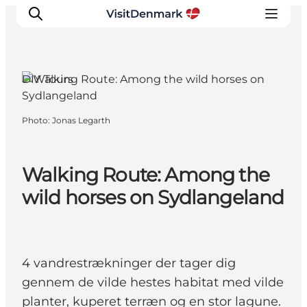
DIY Tours
Inspiration
Photo
:
Jonas Legarth
Destinations
Things to do
Walking Route: Among the
Accommodation
Plan your trip
wild horses on Sydlangeland
Events
4 vandrestrækninger der tager dig
gennem de vilde hestes habitat med vilde
planter, kuperet terræn og en stor lagune.