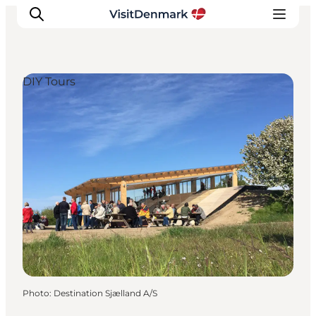
DIY Tours
Inspiration
Destinations
Things to do
Accommodation
Plan your trip
Events
Photo
:
Destination Sjælland A/S