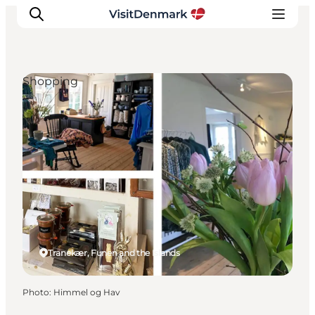
Shopping
Inspiration
Destinations
Things to do
Accommodation
Plan your trip
Events
Tranekær, Funen and the Islands
Photo
:
Himmel og Hav